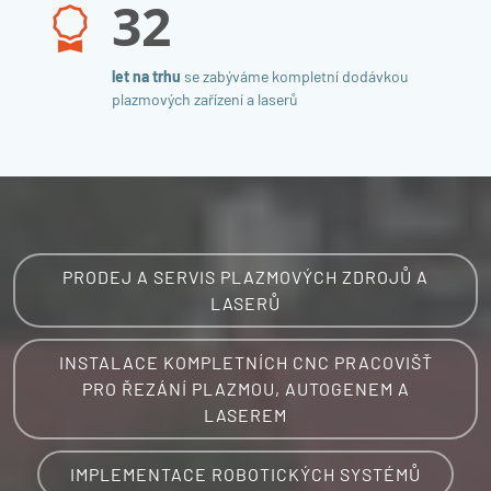
32
let na trhu
se zabýváme kompletní dodávkou
plazmových zařízení a laserů
PRODEJ A SERVIS PLAZMOVÝCH ZDROJŮ A
LASERŮ
INSTALACE KOMPLETNÍCH CNC PRACOVIŠŤ
PRO ŘEZÁNÍ PLAZMOU, AUTOGENEM A
LASEREM
IMPLEMENTACE ROBOTICKÝCH SYSTÉMŮ