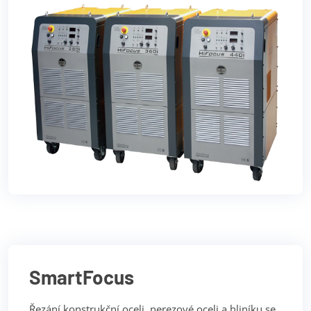
SmartFocus
Řezání konstrukční oceli, nerezové oceli a hliníku se