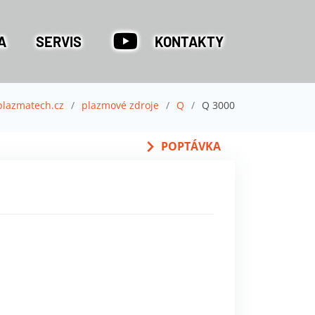
A
SERVIS
KONTAKTY
plazmatech.cz
plazmové zdroje
Q
Q 3000
POPTÁVKA