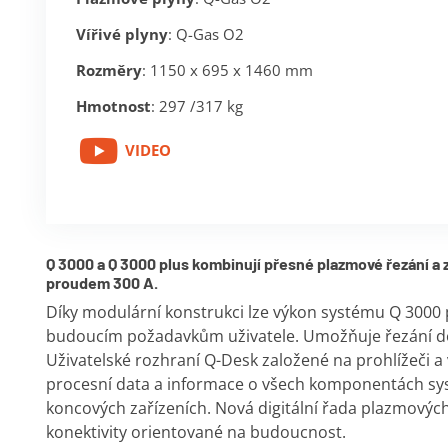
Vířivé plyny
: Q-Gas O2
Rozměry
: 1150 x 695 x 1460 mm
Hmotnost
: 297 /317 kg
VIDEO
Q 3000 a Q 3000 plus kombinují přesné plazmové řezání a
proudem 300 A.
Díky modulární konstrukci lze výkon systému Q 3000 p
budoucím požadavkům uživatele. Umožňuje řezání do
Uživatelské rozhraní Q-Desk založené na prohlížeči a 
procesní data a informace o všech komponentách sy
koncových zařízeních. Nová digitální řada plazmových
konektivity orientované na budoucnost.