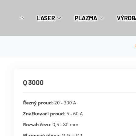
LASER
PLAZMA
VÝROB
Q 3000
Řezný proud
: 20 - 300 A
Značkovací proud
: 5 - 60 A
Rozsah řezu
: 0,5 - 80 mm
Plazmové plyny
: Q-Gas O2