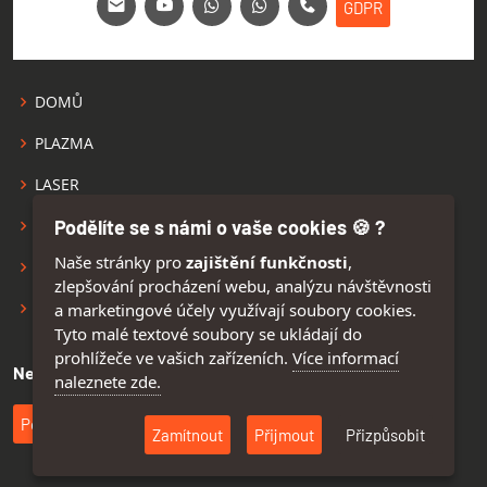
GDPR
DOMŮ
PLAZMA
LASER
Podělíte se s námi o vaše cookies 🍪 ?
VÝROBA
Naše stránky pro
zajištění funkčnosti
,
SERVIS
zlepšování procházení webu, analýzu návštěvnosti
VIDEO
a marketingové účely využívají soubory cookies.
Tyto malé textové soubory se ukládají do
prohlížeče ve vašich zařízeních.
Více informací
Nejrychlejší kontakt
naleznete zde.
Pošlete svůj e-mail nebo telefon, připravíme Vám nabídku.
Zamítnout
Přijmout
Přizpůsobit