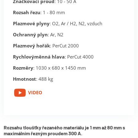
Značkovací proud
: 10 - 50 A
Rozsah řezu
: 1 - 80 mm
Plazmové plyny
: O2, Ar / H2, N2, vzduch
Ochranný plyn
: Ar, N2
Plazmový hořák
: PerCut 2000
Rychlovýměnná hlava
: PerCut 4000
Rozměry
: 1030 x 680 x 1450 mm
Hmotnost
: 488 kg
VIDEO
Rozsahu tloušťky řezaného materiálu je 1 mm až 80 mm s
maximálním řezným proudem 300 A.